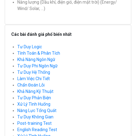
Năng lượng (Dầu khí, điện gió, điện mặt trời) (Energy/
Wind/ Solar, ...)
Các bài đánh giá phổ biến nhất
Tư Duy Logic
Tính Toán & Phân Tích
Khả Năng Ngôn Ngữ
Tư Duy Phi Ngôn Ngữ
Tư Duy Hệ Thống
Làm Việc Chi Tiết
Chẩn Đoán Lỗi
Khả Năng Kỹ Thuật
Tư Duy Phản Biện
Xử Lý Tình Huống
Năng Lực Tổng Quát
Tư Duy Không Gian
Post-training Test
English Reading Test