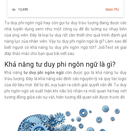
cách hợp lý.
Tư duy chiến lược về các vấn đề và sự phát triển trong lĩnh
12,690
Miễn Phí
vực kinh doanh có liên quan.
Nhanh chóng phân tích các thông tin mới, gắn nó với kế
Tư duy phi ngôn ngữ hay còn gọi tư duy trừu tượng đang được các
hoạch tổng thể của sự việc và áp dụng nó để giải quyết các
nhà tuyển dụng xem như một công cụ để đo lường sự nhạy bén
vấn đề liên quan đến công việc.
của ứng viên. Đây là loại tư duy rất cần thiết cho quá trình đánh giá
năng lực của nhân viên. Vậy tư duy phi ngôn ngữ là gì? Làm sao để
biết người có khả năng tư duy phi ngôn ngữ tốt? JobTest sẽ giải
đáp thắc mắc cho bạn qua bài viết sau
Khả năng tư duy phi ngôn ngữ là gì?
Khả năng
tư duy phi ngôn ngữ
còn được gọi là khả năng tư duy
trừu tượng. Đây là khả năng xác định các nguyên lý và quy tắc logic
của dữ liệu mới. Để từ đó, suy luận ra cách giải quyết vấn đề. Tư duy
phi ngôn ngữ sẽ xuất hiện khi não bộ nhận ra mối quan hệ hay nét
tương đồng giữa các sự vật, hiện tượng đã quan sát được trước đó.