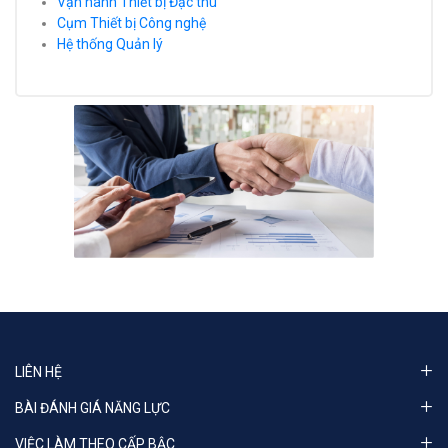
Vận hành Thiết bị Đặc thù
Cụm Thiết bị Công nghệ
Hệ thống Quản lý
LIÊN HỆ
BÀI ĐÁNH GIÁ NĂNG LỰC
VIỆC LÀM THEO CẤP BẬC